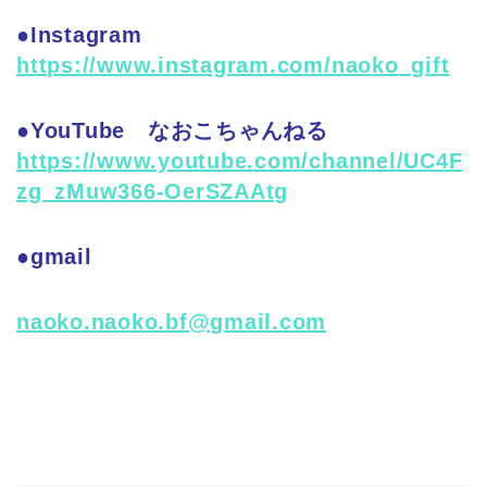
●Instagram
https://www.instagram.com/naoko_gift
●YouTube なおこちゃんねる
https://www.youtube.com/channel/UC4F
zg_zMuw366-OerSZAAtg
●gmail
naoko.naoko.bf@gmail.com