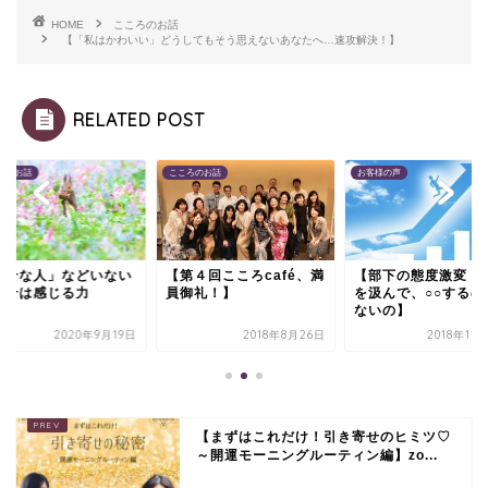
HOME
こころのお話
【「私はかわいい」どうしてもそう思えないあなたへ…速攻解決！】
RELATED POST
ろのお話
こころのお話
お客様の声
幸せな人」などいない
【第４回こころcafé、満
【部下の態度激変！
幸せは感じる力
員御礼！】
を汲んで、○○するの
ないの】
2020年9月19日
2018年8月26日
2018年11
【まずはこれだけ！引き寄せのヒミツ♡
～開運モーニングルーティン編】zo...