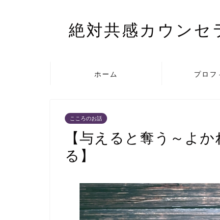
絶対共感カウンセラー
ホーム
プロフ
こころのお話
【与えると奪う～よか
る】