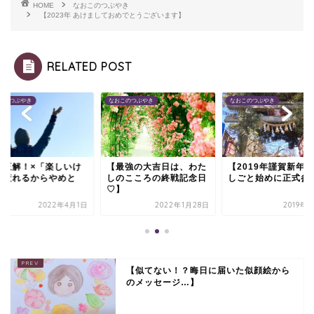
HOME
なおこのつぶやき
【2023年 あけましておめでとうございます】
RELATED POST
このつぶやき
なおこのつぶやき
なおこのつぶやき
不正解！×「楽しいけ
【最強の大吉日は、わた
【2019年謹賀新年
、疲れるからやめと
しのこころの終戦記念日
しごと始めに正式参
」】
♡】
2022年4月1日
2022年1月28日
2019年
【似てない！？晦日に届いた似顔絵から
のメッセージ…】